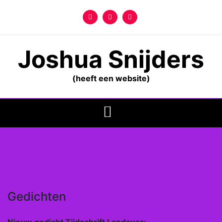
Ga
naar
de
inhoud
Joshua Snijders
(heeft een website)
Gedichten